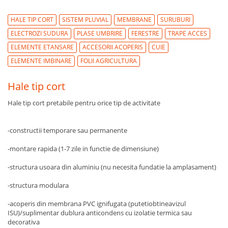
HALE TIP CORT
SISTEM PLUVIAL
MEMBRANE
SURUBURI
ELECTROZI SUDURA
PLASE UMBRIRE
FERESTRE
TRAPE ACCES
ELEMENTE ETANSARE
ACCESORII ACOPERIS
CUIE
ELEMENTE IMBINARE
FOLII AGRICULTURA
Hale tip cort
Hale tip cort pretabile pentru orice tip de activitate
-constructii temporare sau permanente
-montare rapida (1-7 zile in functie de dimensiune)
-structura usoara din aluminiu (nu necesita fundatie la amplasament)
-structura modulara
-acoperis din membrana PVC ignifugata (putetiobtineavizul
ISU)/suplimentar dublura anticondens cu izolatie termica sau
decorativa