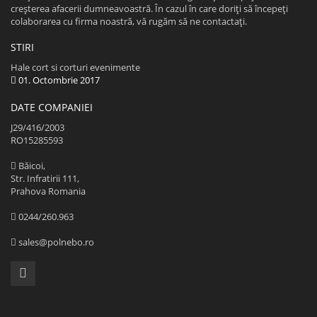
creşterea afacerii dumneavoastră. În cazul în care doriţi să începeţi
colaborarea cu firma noastră, vă rugăm să ne contactaţi.
STIRI
Hale cort si corturi evenimente
01. Octombrie 2017
DATE COMPANIEI
J29/416/2003
RO15285593
Băicoi,
Str. Infratirii 111,
Prahova Romania
0244/260.963
sales@polnebo.ro