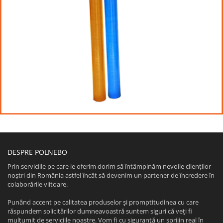
DESPRE POLNEBO
Prin serviciile pe care le oferim dorim să întâmpinăm nevoile clienţilor
noştri din România astfel încât să devenim un partener de încredere în
colaborările viitoare.
Punând accent pe calitatea produselor şi promptitudinea cu care
răspundem solicitărilor dumneavoastră suntem siguri că veţi fi
mulţumit de serviciile noastre. Vom fi cu siguranţă un sprijin real în